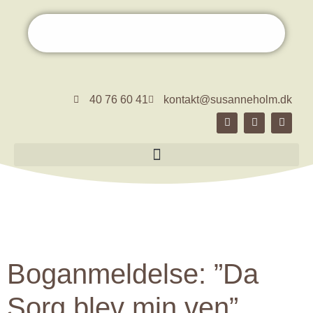
40 76 60 41
kontakt@susanneholm.dk
Boganmeldelse: ”Da
Sorg blev min ven”